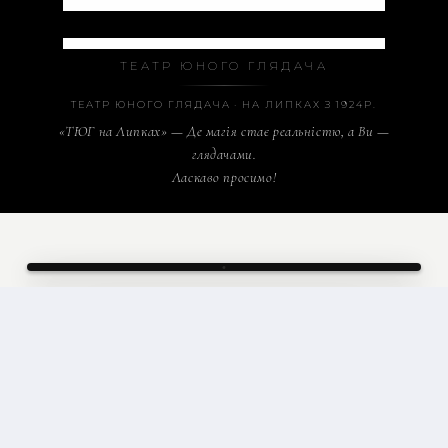
Театр Юного Глядача на Липках
ТЕАТР ЮНОГО ГЛЯДАЧА
ТЕАТР ЮНОГО ГЛЯДАЧА · НА ЛИПКАХ З 1924Р.
«ТЮГ на Липках» — Де магія стає реальністю, а Ви —
глядачами.
Ласкаво просимо!
ТЮГ
· ТЕАТР ЮНОГО ГЛЯДАЧА