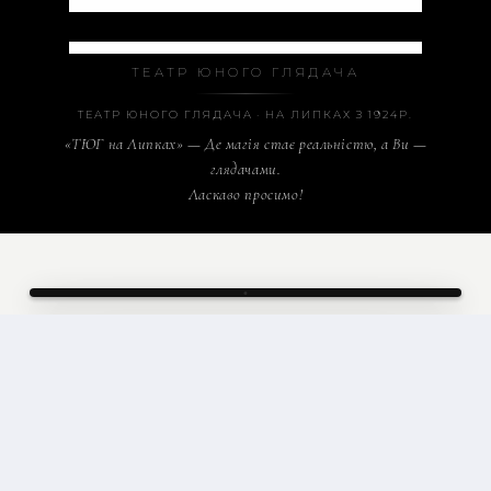
Театр Юного Глядача на Липках
ТЕАТР ЮНОГО ГЛЯДАЧА
ТЕАТР ЮНОГО ГЛЯДАЧА · НА ЛИПКАХ З 1924Р.
«ТЮГ на Липках» — Де магія стає реальністю, а Ви —
глядачами.
Ласкаво просимо!
ТЮГ
· ТЕАТР ЮНОГО ГЛЯДАЧА