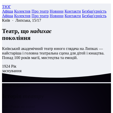
ТЮГ
Афіша
Колектив
Про театр
Новини
Контакти
Безбар'єрність
Афіша
Колектив
Про театр
Новини
Контакти
Безбар'єрність
Київ · Липська, 15/17
Театр, що
надихає
покоління
Київський академічний театр юного глядача на Липках —
найстаріша і головна театральна сцена для дітей і юнацтва.
Понад 100 років магії, мистецтва та емоцій.
1924
Рік
заснування
Наша спадщина
Історія
театру
100+
Років на сцені
408
Місць у великій залі