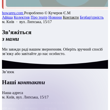
howareu.com
Розроблено © Кучеров Є.М
Афіша
Колектив
Про театр
Новини
Контакти
Безбар'єрність
м. Київ · вул. Липська, 15/17
Зв’яжіться
з нами
Ми завжди раді вашим зверненням. Оберіть зручний спосіб
зв’язку або завітайте до нас особисто.
Зв’язок
Наші
контакти
Наша адреса
м. Київ, вул. Липська, 15/17
ВЕЛИКИЙ ЗАЛ
МАЛИЙ ЗАЛ
МІКРОСЦЕНА
408 місць
60 місць
20 місць