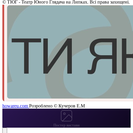
©
ТЮГ - Театр Юного Глядача на Липках. Всі права захищені.
howareu.com
Розроблено © Кучеров Е.М
Постер вистави