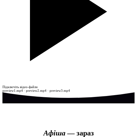
Атмосфера театру
Підключіть відео-файли
preview1.mp4 · preview2.mp4 · preview3.mp4
Афіша
— зараз