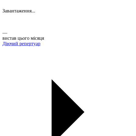
Завантаження...
Афіша
Актуальні вистави ТЮГу на Липках. Купуйте квитки онлайн
із зручністю.
—
вистав цього місяця
Діючий репертуар