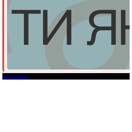
howareu.com
Розроблено © Кучеров Є.М