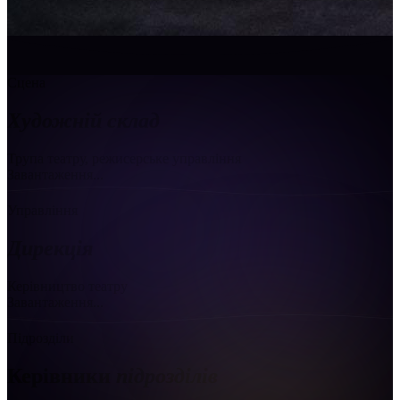
Сцена
Художній склад
Трупа театру, режисерське управління
Завантаження...
Управління
Дирекція
Керівництво театру
Завантаження...
Підрозділи
Керівники
підрозділів