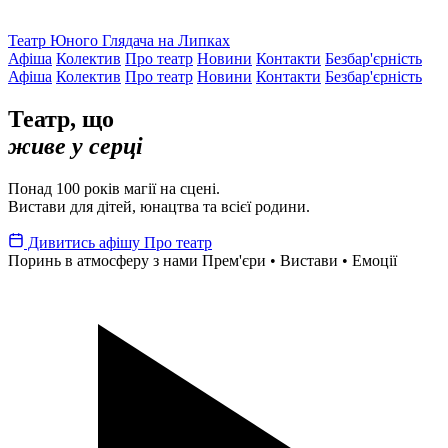
Театр Юного Глядача на Липках
Афіша
Колектив
Про театр
Новини
Контакти
Безбар'єрність
Афіша
Колектив
Про театр
Новини
Контакти
Безбар'єрність
Театр, що
живе у серці
Понад 100 років магії на сцені.
Вистави для дітей, юнацтва та всієї родини.
Дивитись афішу
Про театр
Поринь в атмосферу з нами
Прем'єри • Вистави • Емоції