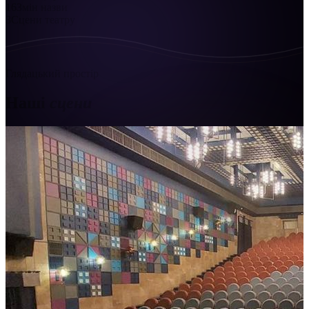
16
Змін назви
3
Сцени театру
Глядацький простір
Наші
сцени