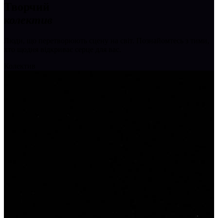
Творчий
колектив
Люди, що перетворюють сцену на світ. Познайомтесь з тими,
хто щодня відкриває серце для вас.
Колектив