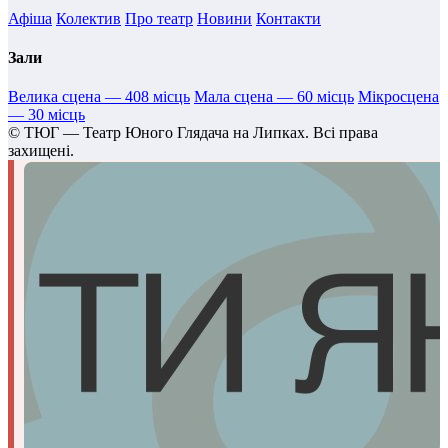
Афіша
Колектив
Про театр
Новини
Контакти
Зали
Велика сцена — 408 місць
Мала сцена — 60 місць
Мікросцена
— 30 місць
©
ТЮГ — Театр Юного Глядача на Липках. Всі права
захищені.