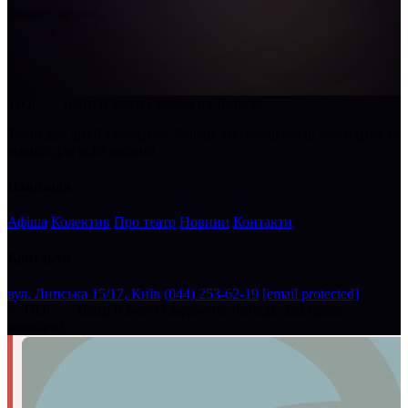
Завантаження...
ТЮГ — Театр Юного Глядача на Липках
Театр для дітей і юнацтва. Більше 100 років магії, мистецтва та
емоцій для всієї родини.
Навігація
Афіша
Колектив
Про театр
Новини
Контакти
Контакти
вул. Липська 15/17, Київ
(044) 253-62-19
[email protected]
©
ТЮГ — Театр Юного Глядача на Липках. Всі права
захищені.