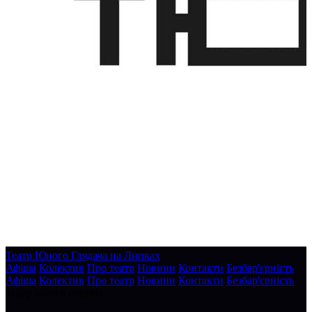
Театр Юного Глядача на Липках
Афіша
Колектив
Про театр
Новини
Контакти
Безбар'єрність
Афіша
Колектив
Про театр
Новини
Контакти
Безбар'єрність
Театр юного глядача