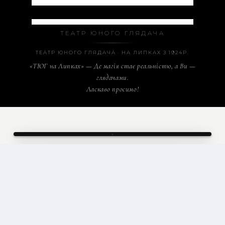
Театр Юного Глядача на Липках
ТЕАТР ЮНОГО ГЛЯДАЧА
ТЕАТР ЮНОГО ГЛЯДАЧА · НА ЛИПКАХ З 1924Р.
«ТЮГ на Липках» — Де магія стає реальністю, а Ви —
глядачами.
Ласкаво просимо!
ТЮГ
· ТЕАТР ЮНОГО ГЛЯДАЧА