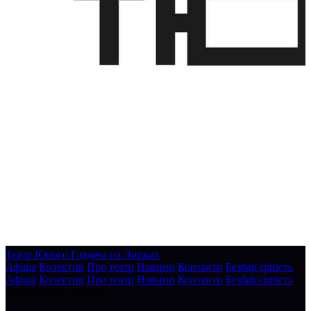
Театр Юного Глядача на Липках
Афіша
Колектив
Про театр
Новини
Контакти
Безбар'єрність
Афіша
Колектив
Про театр
Новини
Контакти
Безбар'єрність
Театр юного глядача