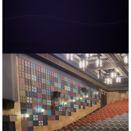
16
Змін назви
3
Сцени театру
Глядацький простір
Наші
сцени