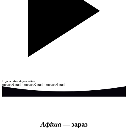
Атмосфера театру
Підключіть відео-файли
preview1.mp4 · preview2.mp4 · preview3.mp4
Афіша
— зараз