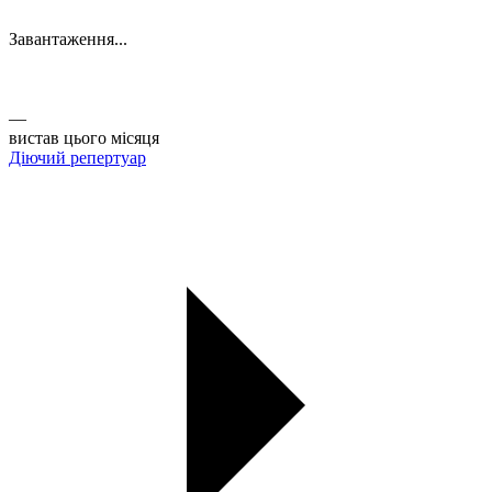
Завантаження...
Афіша
Актуальні вистави ТЮГу на Липках. Купуйте квитки онлайн
із зручністю.
—
вистав цього місяця
Діючий репертуар