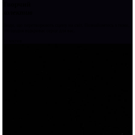
Творчий
колектив
Люди, що перетворюють сцену на світ. Познайомтесь з тими,
хто щодня відкриває серце для вас.
Колектив