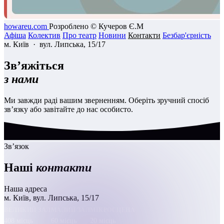
howareu.com
Розроблено © Кучеров Є.М
Афіша
Колектив
Про театр
Новини
Контакти
Безбар'єрність
м. Київ · вул. Липська, 15/17
Зв’яжіться
з нами
Ми завжди раді вашим зверненням. Оберіть зручний спосіб
зв’язку або завітайте до нас особисто.
Зв’язок
Наші
контакти
Наша адреса
м. Київ, вул. Липська, 15/17
ВЕЛИКИЙ ЗАЛ
МАЛИЙ ЗАЛ
МІКРОСЦЕНА
408 місць
60 місць
20 місць