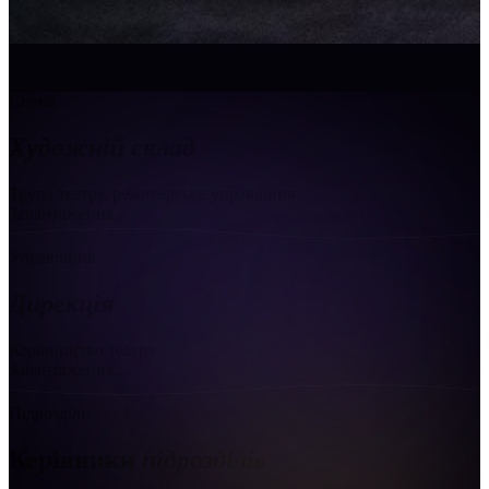
Сцена
Художній склад
Трупа театру, режисерське управління
Завантаження...
Управління
Дирекція
Керівництво театру
Завантаження...
Підрозділи
Керівники
підрозділів