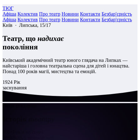
ТЮГ
Афіша
Колектив
Про театр
Новини
Контакти
Безбар'єрність
Афіша
Колектив
Про театр
Новини
Контакти
Безбар'єрність
Київ · Липська, 15/17
Театр, що
надихає
покоління
Київський академічний театр юного глядача на Липках —
найстаріша і головна театральна сцена для дітей і юнацтва.
Понад 100 років магії, мистецтва та емоцій.
1924
Рік
заснування
Наша спадщина
Історія
театру
100+
Років на сцені
408
Місць у великій залі