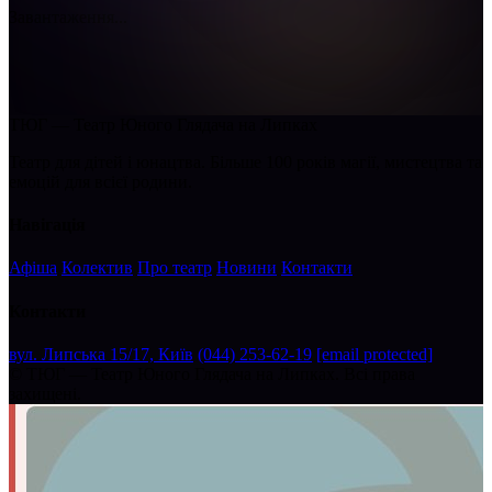
Завантаження...
ТЮГ — Театр Юного Глядача на Липках
Театр для дітей і юнацтва. Більше 100 років магії, мистецтва та
емоцій для всієї родини.
Навігація
Афіша
Колектив
Про театр
Новини
Контакти
Контакти
вул. Липська 15/17, Київ
(044) 253-62-19
[email protected]
©
ТЮГ — Театр Юного Глядача на Липках. Всі права
захищені.