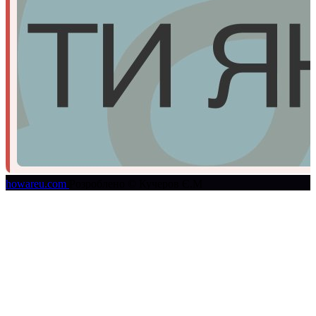
howareu.com
Розроблено © Кучеров Є.М