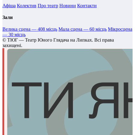
Афіша
Колектив
Про театр
Новини
Контакти
Зали
Велика сцена — 408 місць
Мала сцена — 60 місць
Мікросцена
— 30 місць
©
ТЮГ — Театр Юного Глядача на Липках. Всі права
захищені.