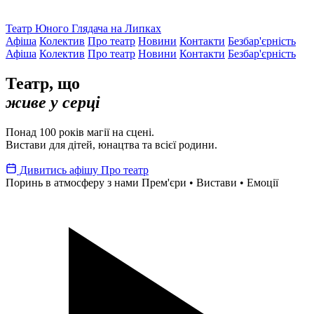
Театр Юного Глядача на Липках
Афіша
Колектив
Про театр
Новини
Контакти
Безбар'єрність
Афіша
Колектив
Про театр
Новини
Контакти
Безбар'єрність
Театр, що
живе у серці
Понад 100 років магії на сцені.
Вистави для дітей, юнацтва та всієї родини.
Дивитись афішу
Про театр
Поринь в атмосферу з нами
Прем'єри • Вистави • Емоції