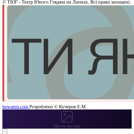
©
ТЮГ - Театр Юного Глядача на Липках. Всі права захищені.
howareu.com
Розроблено © Кучеров Е.М
Постер вистави