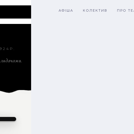
АФІША
КОЛЕКТИВ
ПРО ТЕ
924Р.
глядачами.
А