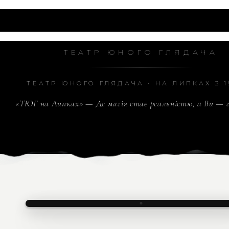
Театр Юного Глядача на Липках
ТЕАТР ЮНОГО ГЛЯДАЧА
ТЕАТР ЮНОГО ГЛЯДАЧА · НА ЛИПКАХ З 1
«ТЮГ на Липках» — Де магія стає реальністю, а Ви — 
Ласкаво просимо!
ТЮГ
· ТЕАТР ЮНОГО ГЛЯДАЧ