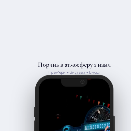
Поринь в атмосферу з нами
Прем'єри • Вистави • Емоції