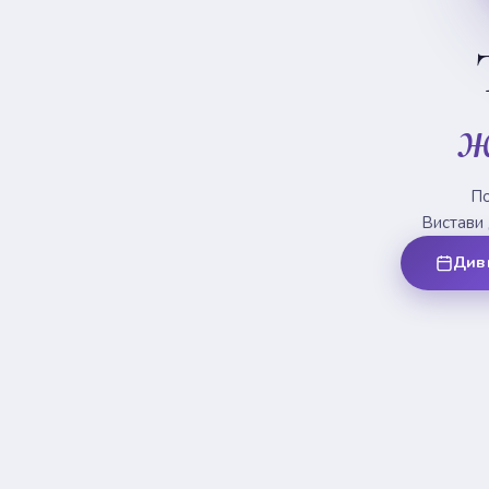
ж
По
Вистави 
Див