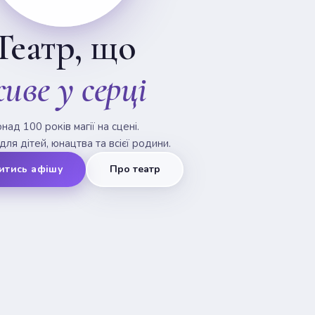
Театр, що
иве у серці
над 100 років магії на сцені.
для дітей, юнацтва та всієї родини.
итись афішу
Про театр