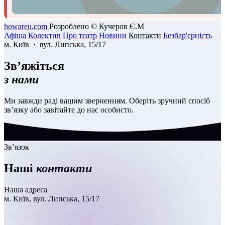
howareu.com
Розроблено © Кучеров Є.М
Афіша
Колектив
Про театр
Новини
Контакти
Безбар'єрність
м. Київ · вул. Липська, 15/17
Зв’яжіться
з нами
Ми завжди раді вашим зверненням. Оберіть зручний спосіб
зв’язку або завітайте до нас особисто.
Зв’язок
Наші
контакти
Наша адреса
м. Київ, вул. Липська, 15/17
ВЕЛИКИЙ ЗАЛ
МАЛИЙ ЗАЛ
МІКРОСЦЕНА
408 місць
60 місць
20 місць