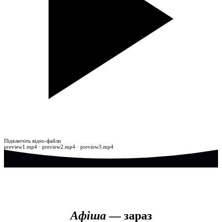
Атмосфера театру
Підключіть відео-файли
preview1.mp4 · preview2.mp4 · preview3.mp4
Афіша
— зараз