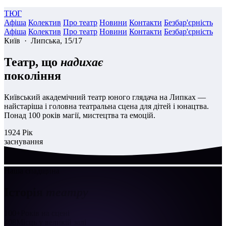
ТЮГ
Афіша
Колектив
Про театр
Новини
Контакти
Безбар'єрність
Афіша
Колектив
Про театр
Новини
Контакти
Безбар'єрність
Київ · Липська, 15/17
Театр, що
надихає
покоління
Київський академічний театр юного глядача на Липках —
найстаріша і головна театральна сцена для дітей і юнацтва.
Понад 100 років магії, мистецтва та емоцій.
1924
Рік
заснування
Наша спадщина
Історія
театру
100+
Років на сцені
408
Місць у великій залі