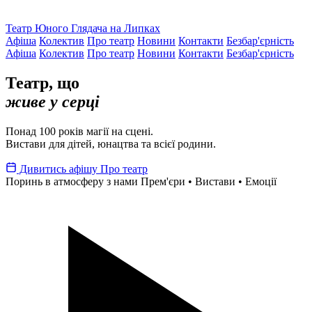
Театр Юного Глядача на Липках
Афіша
Колектив
Про театр
Новини
Контакти
Безбар'єрність
Афіша
Колектив
Про театр
Новини
Контакти
Безбар'єрність
Театр, що
живе у серці
Понад 100 років магії на сцені.
Вистави для дітей, юнацтва та всієї родини.
Дивитись афішу
Про театр
Поринь в атмосферу з нами
Прем'єри • Вистави • Емоції