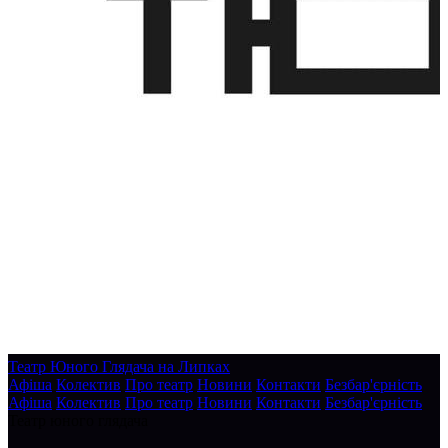
Театр Юного Глядача на Липках
Афіша
Колектив
Про театр
Новини
Контакти
Безбар'єрність
Афіша
Колектив
Про театр
Новини
Контакти
Безбар'єрність
Театр юного глядача