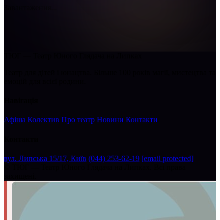
Завантаження...
ТЮГ — Театр Юного Глядача на Липках
Театр для дітей і юнацтва. Більше 100 років магії, мистецтва та
емоцій для всієї родини.
Навігація
Афіша
Колектив
Про театр
Новини
Контакти
Контакти
вул. Липська 15/17, Київ
(044) 253-62-19
[email protected]
©
ТЮГ — Театр Юного Глядача на Липках. Всі права
захищені.