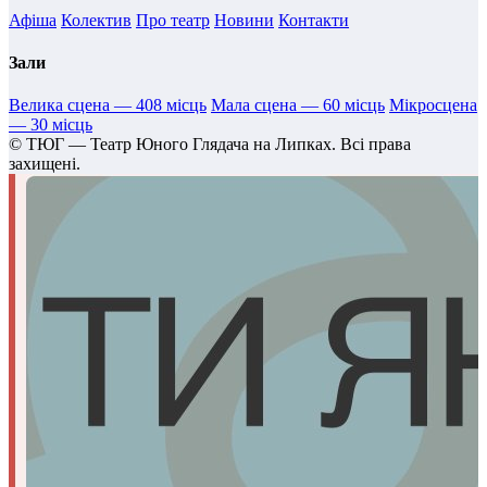
Афіша
Колектив
Про театр
Новини
Контакти
Зали
Велика сцена — 408 місць
Мала сцена — 60 місць
Мікросцена
— 30 місць
©
ТЮГ — Театр Юного Глядача на Липках. Всі права
захищені.