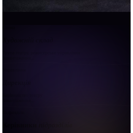
Сцена
Художній склад
Трупа театру, режисерське управління
Завантаження...
Управління
Дирекція
Керівництво театру
Завантаження...
Підрозділи
Керівники
підрозділів