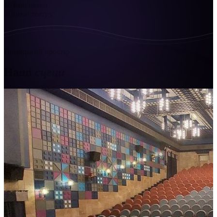
16
Змін назви
3
Сцени театру
Глядацький простір
Наші
сцени