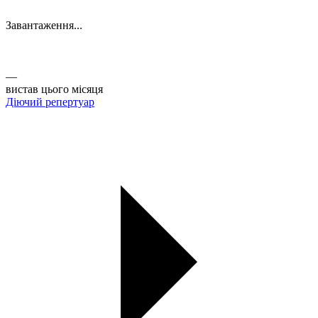
Завантаження...
Афіша
Актуальні вистави ТЮГу на Липках. Купуйте квитки онлайн
із зручністю.
—
вистав цього місяця
Діючий репертуар