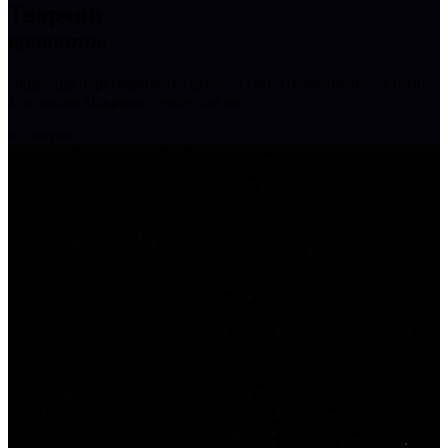
Творчий
колектив
Люди, що перетворюють сцену на світ. Познайомтесь з тими,
хто щодня відкриває серце для вас.
Колектив