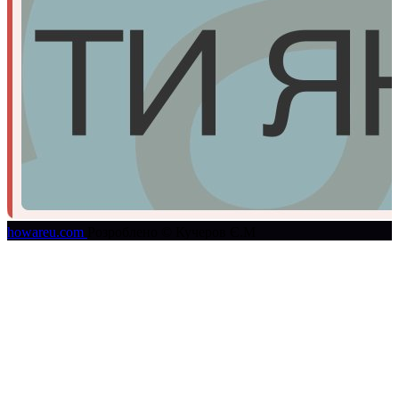
howareu.com
Розроблено © Кучеров Є.М