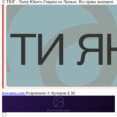
©
ТЮГ - Театр Юного Глядача на Липках. Всі права захищені.
howareu.com
Розроблено © Кучеров Е.М
Постер вистави