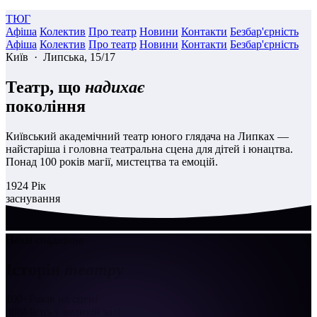
ТЮГ
Афіша
Колектив
Про театр
Новини
Контакти
Безбар'єрність
Афіша
Колектив
Про театр
Новини
Контакти
Безбар'єрність
Київ · Липська, 15/17
Театр, що
надихає
покоління
Київський академічний театр юного глядача на Липках —
найстаріша і головна театральна сцена для дітей і юнацтва.
Понад 100 років магії, мистецтва та емоцій.
1924
Рік
заснування
Наша спадщина
Історія
театру
100+
Років на сцені
408
Місць у великій залі