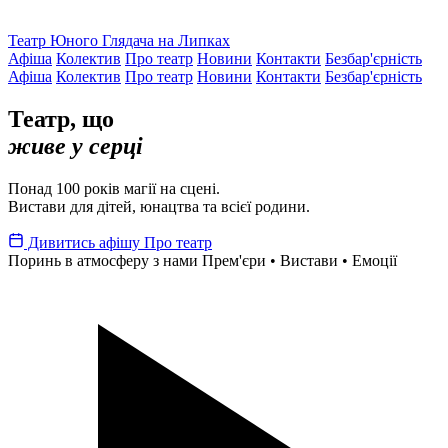
Театр Юного Глядача на Липках
Афіша
Колектив
Про театр
Новини
Контакти
Безбар'єрність
Афіша
Колектив
Про театр
Новини
Контакти
Безбар'єрність
Театр, що
живе у серці
Понад 100 років магії на сцені.
Вистави для дітей, юнацтва та всієї родини.
Дивитись афішу
Про театр
Поринь в атмосферу з нами
Прем'єри • Вистави • Емоції