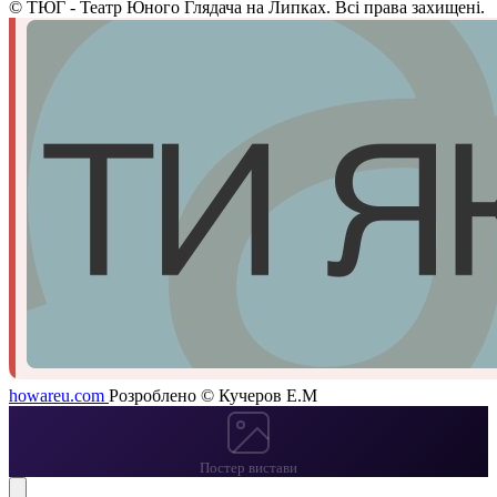
©
ТЮГ - Театр Юного Глядача на Липках. Всі права захищені.
howareu.com
Розроблено © Кучеров Е.М
Постер вистави