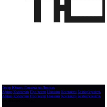
Театр Юного Глядача на Липках
Афіша
Колектив
Про театр
Новини
Контакти
Безбар'єрність
Афіша
Колектив
Про театр
Новини
Контакти
Безбар'єрність
Театр юного глядача