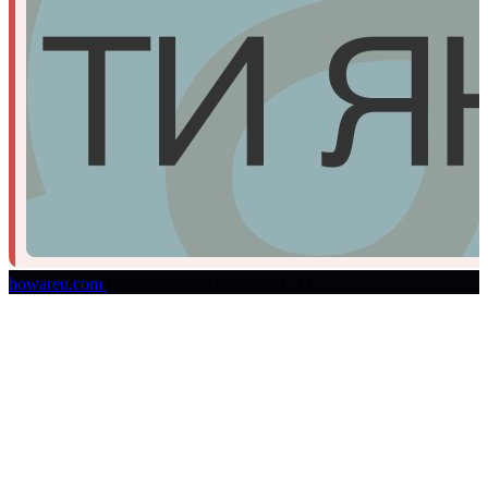
howareu.com
Розроблено © Кучеров Є.М