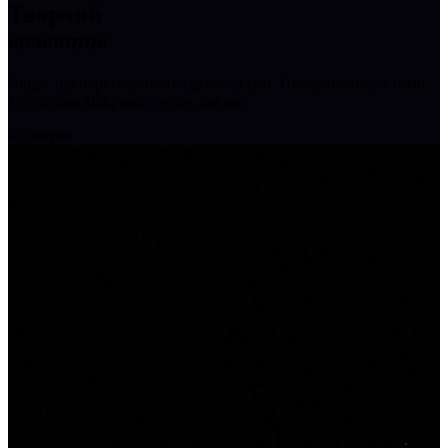
Творчий
колектив
Люди, що перетворюють сцену на світ. Познайомтесь з тими,
хто щодня відкриває серце для вас.
Колектив