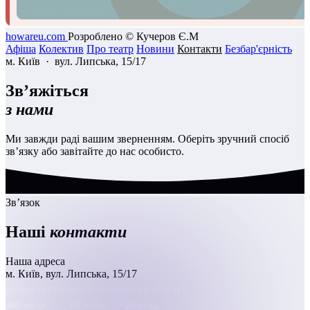
howareu.com
Розроблено © Кучеров Є.М
Афіша
Колектив
Про театр
Новини
Контакти
Безбар'єрність
м. Київ · вул. Липська, 15/17
Зв’яжіться
з нами
Ми завжди раді вашим зверненням. Оберіть зручний спосіб
зв’язку або завітайте до нас особисто.
Зв’язок
Наші
контакти
Наша адреса
м. Київ, вул. Липська, 15/17
ВЕЛИКИЙ ЗАЛ
МАЛИЙ ЗАЛ
МІКРОСЦЕНА
408 місць
60 місць
20 місць