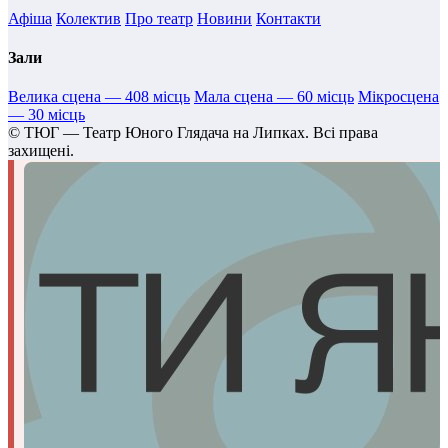
Афіша
Колектив
Про театр
Новини
Контакти
Зали
Велика сцена — 408 місць
Мала сцена — 60 місць
Мікросцена
— 30 місць
©
ТЮГ — Театр Юного Глядача на Липках. Всі права
захищені.