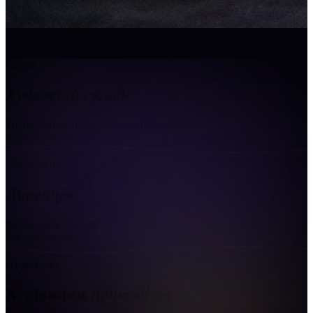
Сцена
Художній склад
Трупа театру, режисерське управління
Завантаження...
Управління
Дирекція
Керівництво театру
Завантаження...
Підрозділи
Керівники
підрозділів