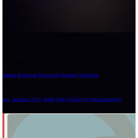
Завантаження...
ТЮГ — Театр Юного Глядача на Липках
Театр для дітей і юнацтва. Більше 100 років магії, мистецтва та
емоцій для всієї родини.
Навігація
Афіша
Колектив
Про театр
Новини
Контакти
Контакти
вул. Липська 15/17, Київ
(044) 253-62-19
[email protected]
©
ТЮГ — Театр Юного Глядача на Липках. Всі права
захищені.