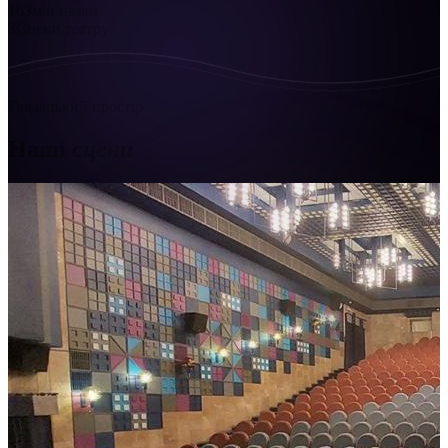
16
Змін назви
3
Сцени театру
Глядацький простір
Наші
сцени