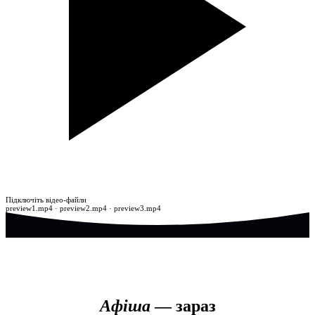
Атмосфера театру
Підключіть відео-файли
preview1.mp4 · preview2.mp4 · preview3.mp4
Афіша
— зараз