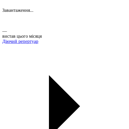
Завантаження...
Афіша
Актуальні вистави ТЮГу на Липках. Купуйте квитки онлайн
із зручністю.
—
вистав цього місяця
Діючий репертуар