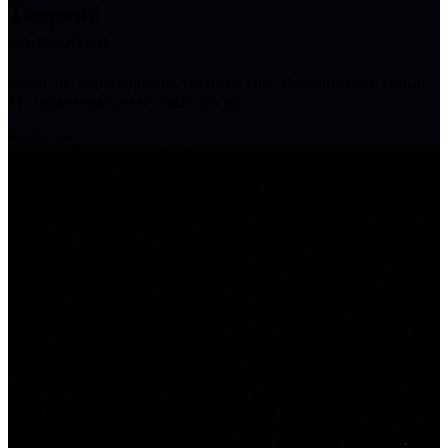
Творчий
колектив
Люди, що перетворюють сцену на світ. Познайомтесь з тими,
хто щодня відкриває серце для вас.
Колектив