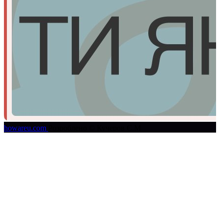
howareu.com
Розроблено © Кучеров Є.М