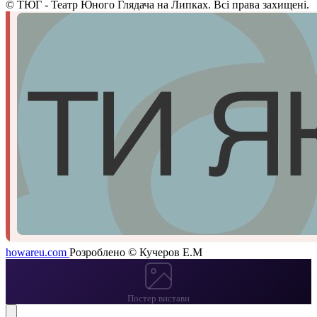
©
ТЮГ - Театр Юного Глядача на Липках. Всі права захищені.
howareu.com
Розроблено © Кучеров Е.М
Постер вистави