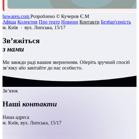
howareu.com
Розроблено © Кучеров Є.М
Афіша
Колектив
Про театр
Новини
Контакти
Безбар'єрність
м. Київ · вул. Липська, 15/17
Зв’яжіться
з нами
Ми завжди раді вашим зверненням. Оберіть зручний спосіб
зв’язку або завітайте до нас особисто.
Зв’язок
Наші
контакти
Наша адреса
м. Київ, вул. Липська, 15/17
ВЕЛИКИЙ ЗАЛ
МАЛИЙ ЗАЛ
МІКРОСЦЕНА
408 місць
60 місць
20 місць