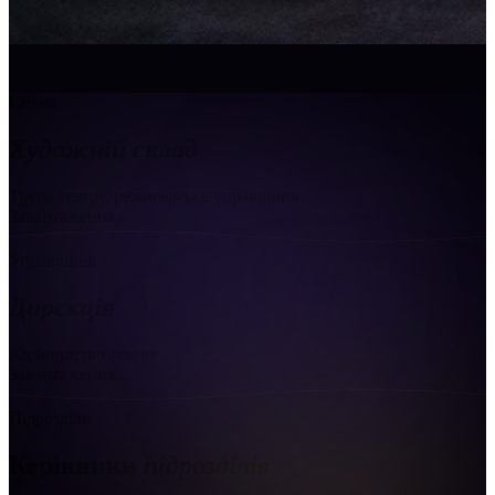
Сцена
Художній склад
Трупа театру, режисерське управління
Завантаження...
Управління
Дирекція
Керівництво театру
Завантаження...
Підрозділи
Керівники
підрозділів