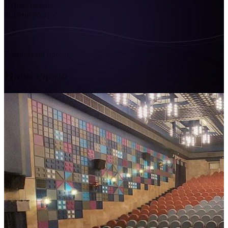
16
Змін назви
3
Сцени театру
Глядацький простір
Наші
сцени