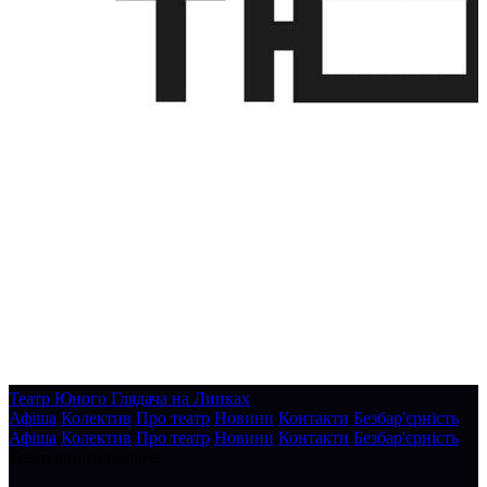
Театр Юного Глядача на Липках
Афіша
Колектив
Про театр
Новини
Контакти
Безбар'єрність
Афіша
Колектив
Про театр
Новини
Контакти
Безбар'єрність
Театр юного глядача