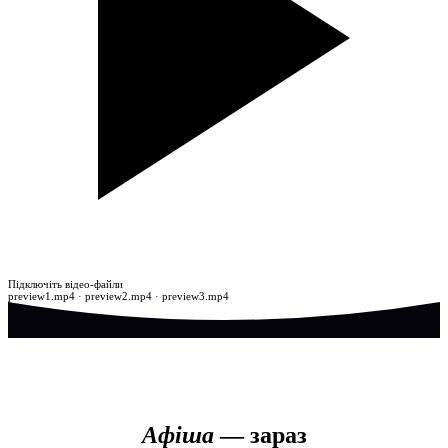
Атмосфера театру
Підключіть відео-файли
preview1.mp4 · preview2.mp4 · preview3.mp4
Афіша
— зараз