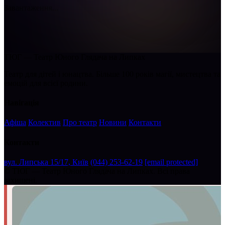
Завантаження...
ТЮГ — Театр Юного Глядача на Липках
Театр для дітей і юнацтва. Більше 100 років магії, мистецтва та
емоцій для всієї родини.
Навігація
Афіша
Колектив
Про театр
Новини
Контакти
Контакти
вул. Липська 15/17, Київ
(044) 253-62-19
[email protected]
©
ТЮГ — Театр Юного Глядача на Липках. Всі права
захищені.