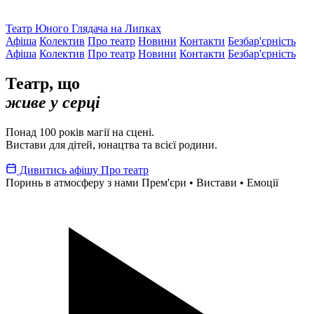
Театр Юного Глядача на Липках
Афіша
Колектив
Про театр
Новини
Контакти
Безбар'єрність
Афіша
Колектив
Про театр
Новини
Контакти
Безбар'єрність
Театр, що
живе у серці
Понад 100 років магії на сцені.
Вистави для дітей, юнацтва та всієї родини.
Дивитись афішу
Про театр
Поринь в атмосферу з нами
Прем'єри • Вистави • Емоції