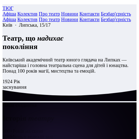
ТЮГ
Афіша
Колектив
Про театр
Новини
Контакти
Безбар'єрність
Афіша
Колектив
Про театр
Новини
Контакти
Безбар'єрність
Київ · Липська, 15/17
Театр, що
надихає
покоління
Київський академічний театр юного глядача на Липках —
найстаріша і головна театральна сцена для дітей і юнацтва.
Понад 100 років магії, мистецтва та емоцій.
1924
Рік
заснування
Наша спадщина
Історія
театру
100+
Років на сцені
408
Місць у великій залі