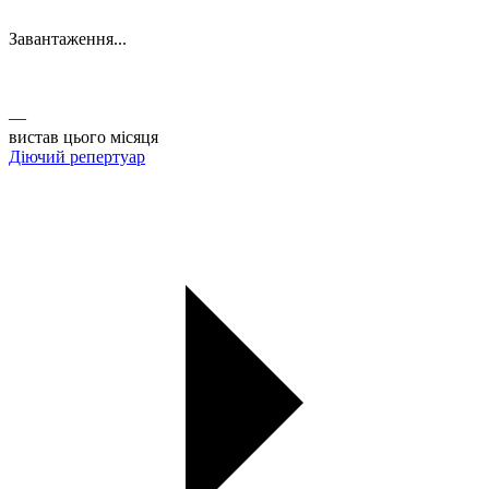
Завантаження...
Афіша
Актуальні вистави ТЮГу на Липках. Купуйте квитки онлайн
із зручністю.
—
вистав цього місяця
Діючий репертуар