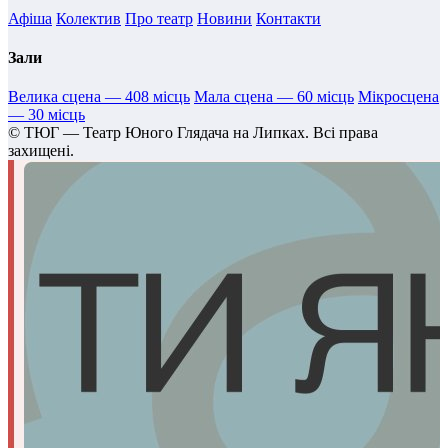
Афіша
Колектив
Про театр
Новини
Контакти
Зали
Велика сцена — 408 місць
Мала сцена — 60 місць
Мікросцена
— 30 місць
©
ТЮГ — Театр Юного Глядача на Липках. Всі права
захищені.